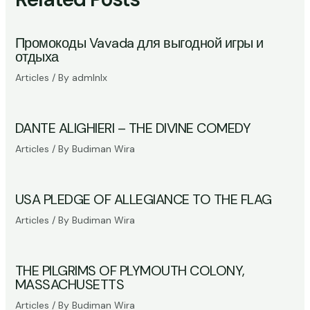
Промокоды Vavada для выгодной игры и
отдыха
Articles
/ By
admlnlx
DANTE ALIGHIERI – THE DIVINE COMEDY
Articles
/ By
Budiman Wira
USA PLEDGE OF ALLEGIANCE TO THE FLAG
Articles
/ By
Budiman Wira
THE PILGRIMS OF PLYMOUTH COLONY,
MASSACHUSETTS
Articles
/ By
Budiman Wira