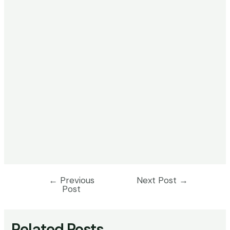
←
Previous
Next Post
→
Post
Post
navigation
Related Posts