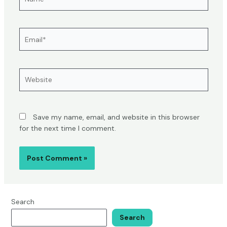
Email*
Website
Save my name, email, and website in this browser
for the next time I comment.
Search
Search