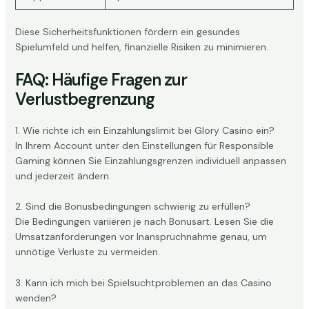
Diese Sicherheitsfunktionen fördern ein gesundes
Spielumfeld und helfen, finanzielle Risiken zu minimieren.
FAQ: Häufige Fragen zur
Verlustbegrenzung
1. Wie richte ich ein Einzahlungslimit bei Glory Casino ein?
In Ihrem Account unter den Einstellungen für Responsible
Gaming können Sie Einzahlungsgrenzen individuell anpassen
und jederzeit ändern.
2. Sind die Bonusbedingungen schwierig zu erfüllen?
Die Bedingungen variieren je nach Bonusart. Lesen Sie die
Umsatzanforderungen vor Inanspruchnahme genau, um
unnötige Verluste zu vermeiden.
3. Kann ich mich bei Spielsuchtproblemen an das Casino
wenden?