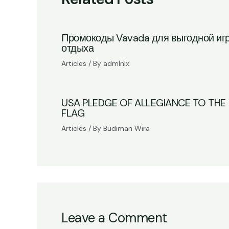
Промокоды Vavada для выгодной иг
отдыха
Articles
/ By
admlnlx
USA PLEDGE OF ALLEGIANCE TO THE
FLAG
Articles
/ By
Budiman Wira
Leave a Comment