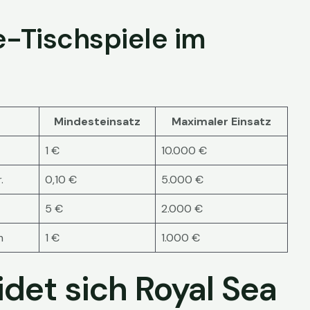
e-Tischspiele im
Mindesteinsatz
Maximaler Einsatz
1 €
10.000 €
.
0,10 €
5.000 €
5 €
2.000 €
m
1 €
1.000 €
det sich Royal Sea