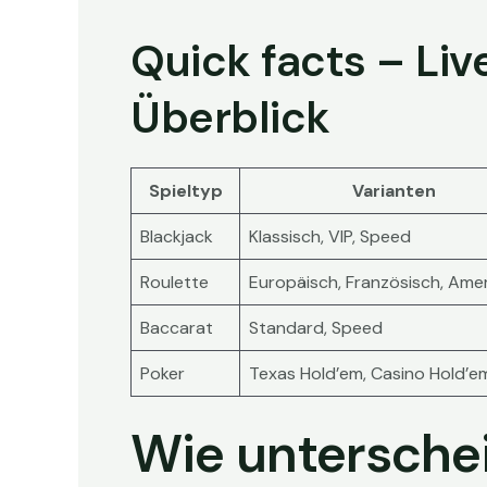
Quick facts – Liv
Überblick
Spieltyp
Varianten
Blackjack
Klassisch, VIP, Speed
Roulette
Europäisch, Französisch, Amer
Baccarat
Standard, Speed
Poker
Texas Hold’em, Casino Hold’e
Wie unterschei