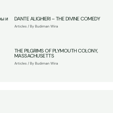
ры и
DANTE ALIGHIERI – THE DIVINE COMEDY
Articles
/ By
Budiman Wira
THE PILGRIMS OF PLYMOUTH COLONY,
MASSACHUSETTS
Articles
/ By
Budiman Wira