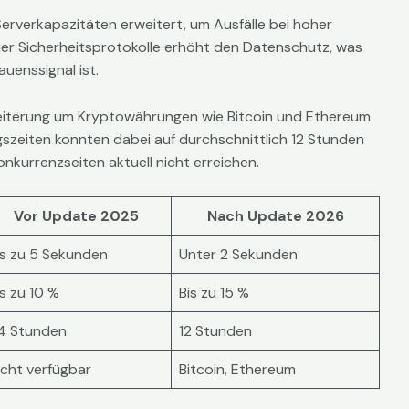
erverkapazitäten erweitert, um Ausfälle bei hoher
uer Sicherheitsprotokolle erhöht den Datenschutz, was
auenssignal ist.
rweiterung um Kryptowährungen wie Bitcoin und Ethereum
szeiten konnten dabei auf durchschnittlich 12 Stunden
nkurrenzseiten aktuell nicht erreichen.
Vor Update 2025
Nach Update 2026
is zu 5 Sekunden
Unter 2 Sekunden
is zu 10 %
Bis zu 15 %
4 Stunden
12 Stunden
icht verfügbar
Bitcoin, Ethereum