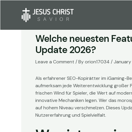
Skip
to
content
Welche neuesten Featu
Update 2026?
Leave a Comment
/ By
orion17034
/
January 
Als erfahrener SEO-Kopirätter im iGaming-B
aufmerksam jede Weiterentwicklung großer 
frischen Wind für Spieler, die Wert auf mode
innovative Mechaniken legen. Wer das
morosp
auf hohem Niveau verschmelzen. Dieses Updat
Nutzererfahrung und Spielvielfalt.