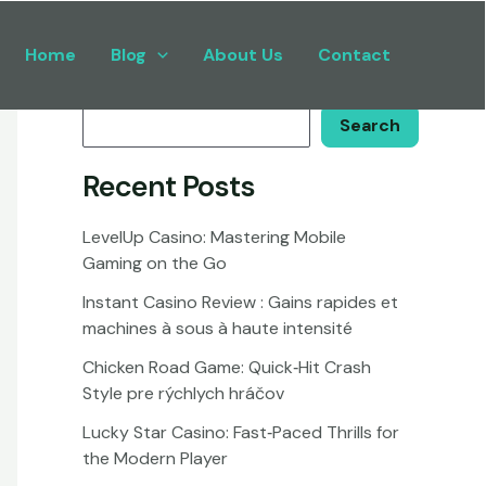
Home
Blog
About Us
Contact
Search
Search
Recent Posts
LevelUp Casino: Mastering Mobile
Gaming on the Go
Instant Casino Review : Gains rapides et
machines à sous à haute intensité
Chicken Road Game: Quick‑Hit Crash
Style pre rýchlych hráčov
Lucky Star Casino: Fast‑Paced Thrills for
the Modern Player