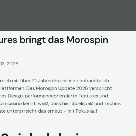
res bringt das Morospin
13, 2026
ereich mit über 10 Jahren Expertise beobachte ich
Plattformen. Das Morospin Update 2026 verspricht
rnes Design, performanceorientierte Features und
in casino
kennt, weiß, dass hier Spielspaß und Technik
e unterstreicht das erneut – mit Fokus auf