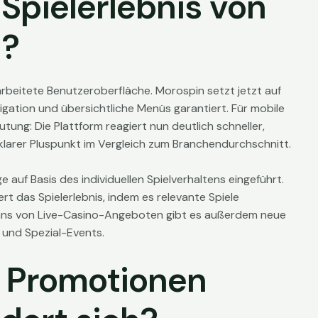
 Spielerlebnis von
6?
rarbeitete Benutzeroberfläche. Morospin setzt jetzt auf
vigation und übersichtliche Menüs garantiert. Für mobile
ung: Die Plattform reagiert nun deutlich schneller,
klarer Pluspunkt im Vergleich zum Branchendurchschnitt.
auf Basis des individuellen Spielverhaltens eingeführt.
t das Spielerlebnis, indem es relevante Spiele
 Fans von Live-Casino-Angeboten gibt es außerdem neue
 und Spezial-Events.
 Promotionen