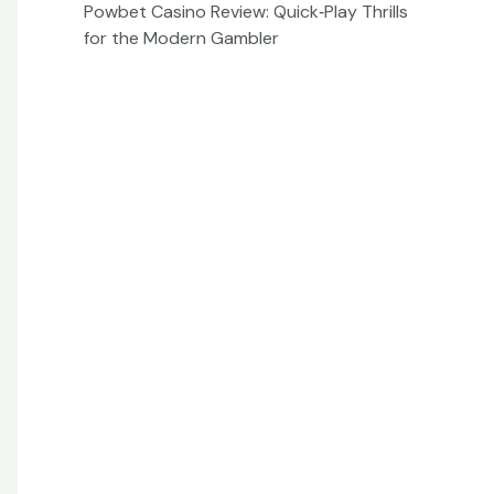
Powbet Casino Review: Quick‑Play Thrills
for the Modern Gambler