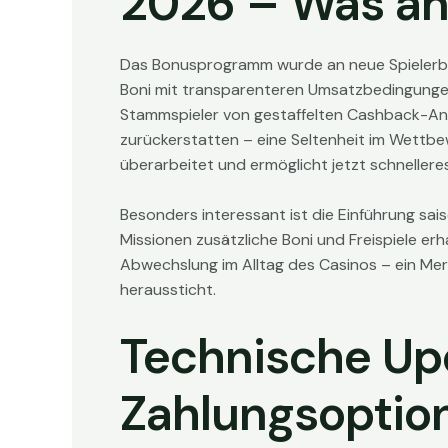
2026 – Was än
Das Bonusprogramm wurde an neue Spielerbed
Boni mit transparenteren Umsatzbedingungen
Stammspieler von gestaffelten Cashback-Ange
zurückerstatten – eine Seltenheit im Wett
überarbeitet und ermöglicht jetzt schnelleres
Besonders interessant ist die Einführung sais
Missionen zusätzliche Boni und Freispiele erh
Abwechslung im Alltag des Casinos – ein Mer
heraussticht.
Technische Up
Zahlungsoptio