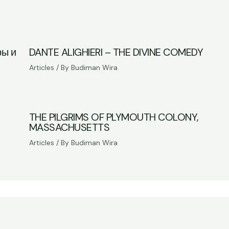
ры и
DANTE ALIGHIERI – THE DIVINE COMEDY
Articles
/ By
Budiman Wira
THE PILGRIMS OF PLYMOUTH COLONY,
MASSACHUSETTS
Articles
/ By
Budiman Wira