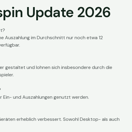
pin Update 2026
zt?
e Auszahlung im Durchschnitt nur noch etwa 12
verfügbar.
r gestaltet und lohnen sich insbesondere durch die
pieler.
?
ür Ein- und Auszahlungen genutzt werden.
Geräten erheblich verbessert. Sowohl Desktop- als auch