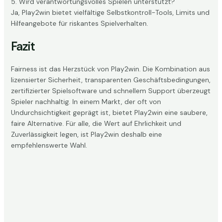
5. Wird verantwortungsvolles Spielen unterstützt?
Ja, Play2win bietet vielfältige Selbstkontroll-Tools, Limits und
Hilfeangebote für riskantes Spielverhalten.
Fazit
Fairness ist das Herzstück von Play2win. Die Kombination aus
lizensierter Sicherheit, transparenten Geschäftsbedingungen,
zertifizierter Spielsoftware und schnellem Support überzeugt
Spieler nachhaltig. In einem Markt, der oft von
Undurchsichtigkeit geprägt ist, bietet Play2win eine saubere,
faire Alternative. Für alle, die Wert auf Ehrlichkeit und
Zuverlässigkeit legen, ist Play2win deshalb eine
empfehlenswerte Wahl.