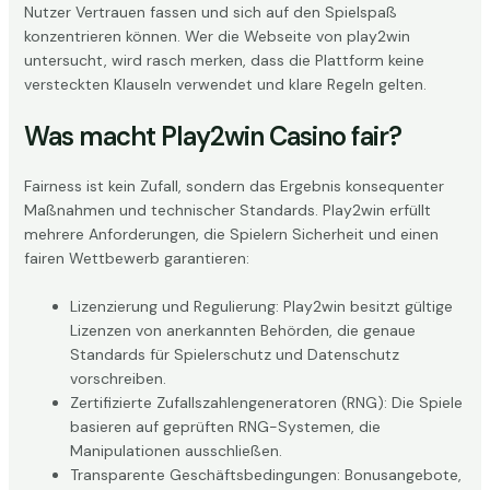
Nutzer Vertrauen fassen und sich auf den Spielspaß
konzentrieren können. Wer die Webseite von
play2win
untersucht, wird rasch merken, dass die Plattform keine
versteckten Klauseln verwendet und klare Regeln gelten.
Was macht Play2win Casino fair?
Fairness ist kein Zufall, sondern das Ergebnis konsequenter
Maßnahmen und technischer Standards. Play2win erfüllt
mehrere Anforderungen, die Spielern Sicherheit und einen
fairen Wettbewerb garantieren:
Lizenzierung und Regulierung: Play2win besitzt gültige
Lizenzen von anerkannten Behörden, die genaue
Standards für Spielerschutz und Datenschutz
vorschreiben.
Zertifizierte Zufallszahlengeneratoren (RNG): Die Spiele
basieren auf geprüften RNG-Systemen, die
Manipulationen ausschließen.
Transparente Geschäftsbedingungen: Bonusangebote,