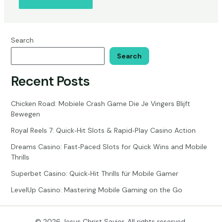
Search
Search
Recent Posts
Chicken Road: Mobiele Crash Game Die Je Vingers Blijft
Bewegen
Royal Reels 7: Quick‑Hit Slots & Rapid‑Play Casino Action
Dreams Casino: Fast‑Paced Slots for Quick Wins and Mobile
Thrills
Superbet Casino: Quick‑Hit Thrills für Mobile Gamer
LevelUp Casino: Mastering Mobile Gaming on the Go
© 2026 Jesus Christ Savior. All rights reserved.