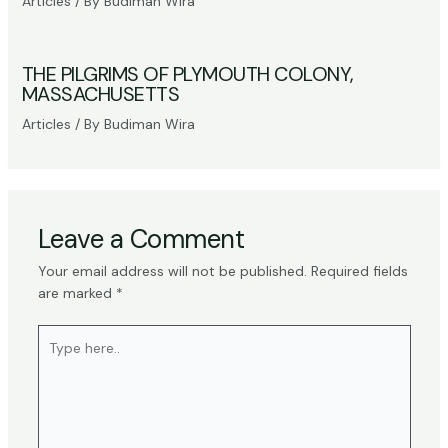
Articles
/ By
Budiman Wira
THE PILGRIMS OF PLYMOUTH COLONY,
MASSACHUSETTS
Articles
/ By
Budiman Wira
Leave a Comment
Your email address will not be published.
Required fields
are marked
*
Type
here..