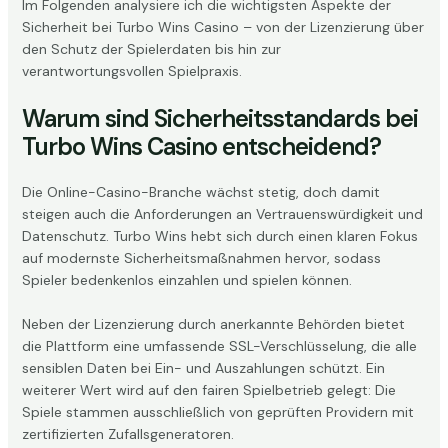
Im Folgenden analysiere ich die wichtigsten Aspekte der
Sicherheit bei Turbo Wins Casino – von der Lizenzierung über
den Schutz der Spielerdaten bis hin zur
verantwortungsvollen Spielpraxis.
Warum sind Sicherheitsstandards bei
Turbo Wins Casino entscheidend?
Die Online-Casino-Branche wächst stetig, doch damit
steigen auch die Anforderungen an Vertrauenswürdigkeit und
Datenschutz. Turbo Wins hebt sich durch einen klaren Fokus
auf modernste Sicherheitsmaßnahmen hervor, sodass
Spieler bedenkenlos einzahlen und spielen können.
Neben der Lizenzierung durch anerkannte Behörden bietet
die Plattform eine umfassende SSL-Verschlüsselung, die alle
sensiblen Daten bei Ein- und Auszahlungen schützt. Ein
weiterer Wert wird auf den fairen Spielbetrieb gelegt: Die
Spiele stammen ausschließlich von geprüften Providern mit
zertifizierten Zufallsgeneratoren.