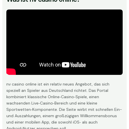
nv casino online ist ein relativ neues Angebot, das sich
speziell an Spieler aus Deutschland richtet. Das Portal
kombiniert klassische Online‑Casino‑Spiele, einen
wachsenden Live‑Casino‑Bereich und eine kleine
Sportwetten‑Komponente. Die Seite wirbt mit schnellen Ein-
und Auszahlungen, einem großzügigen Willkommensbonus
und einer mobilen App, die sowohl iOS‑ als auch
Android‑Nutzer ansprechen soll.