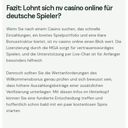
Fazit: Lohnt sich nv casino online für
deutsche Spieler?
Wenn Sie nach einem Casino suchen, das schnelle
Einzahlungen, ein breites Spielportfolio und eine klare
Bonusstruktur bietet, ist nv casino online einen Blick wert. Die
Lizenzierung durch die MGA sorgt für vertrauenswürdiges
Spielen, und die Unterstützung per Live‑Chat ist für Anfänger
besonders hilfreich.
Dennoch sollten Sie die Wettanforderungen des
Willkommensbonus genau prüfen und sich bewusst sein,
dass höhere Auszahlungsbeträge einer zusätzlichen
Verifizierung unterliegen. Mit diesen Infos im Hinterkopf
können Sie eine fundierte Entscheidung treffen und
hoffentlich schon bald mit ein paar kostenlosen Spins
starten.