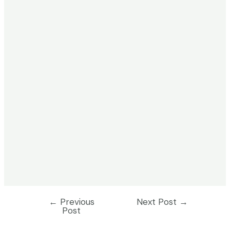
←
Previous
Next Post
→
Post
Post
navigation