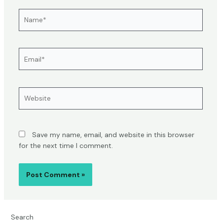
Name*
Email*
Website
Save my name, email, and website in this browser
for the next time I comment.
Search