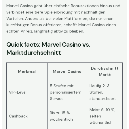
Marvel Casino geht über einfache Bonusaktionen hinaus und
verbindet eine tiefe Spielerbindung mit nachhaltigen
Vorteilen. Anders als bei vielen Plattformen, die nur einen
kurzfristigen Bonus offerieren, schafft Marvel Casino einen
echten Anreiz, langfristig aktiv zu bleiben.
Quick facts: Marvel Casino vs.
Marktdurchschnitt
Durchschnitt
Merkmal
Marvel Casino
Markt
5 Stufen mit
Häufig 2-3
VIP-Level
personalisiertem
Stufen,
Service
standardisiert
Meist 5-10 %,
Bis zu 15 %
Cashback
selten
wöchentlich
wöchentlich