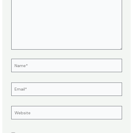
here..
Name*
Email*
Website