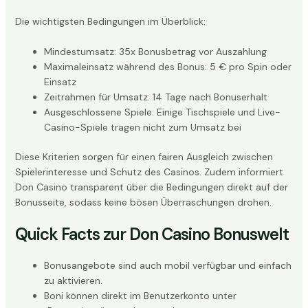
Die wichtigsten Bedingungen im Überblick:
Mindestumsatz: 35x Bonusbetrag vor Auszahlung
Maximaleinsatz während des Bonus: 5 € pro Spin oder
Einsatz
Zeitrahmen für Umsatz: 14 Tage nach Bonuserhalt
Ausgeschlossene Spiele: Einige Tischspiele und Live-
Casino-Spiele tragen nicht zum Umsatz bei
Diese Kriterien sorgen für einen fairen Ausgleich zwischen
Spielerinteresse und Schutz des Casinos. Zudem informiert
Don Casino transparent über die Bedingungen direkt auf der
Bonusseite, sodass keine bösen Überraschungen drohen.
Quick Facts zur Don Casino Bonuswelt
Bonusangebote sind auch mobil verfügbar und einfach
zu aktivieren.
Boni können direkt im Benutzerkonto unter