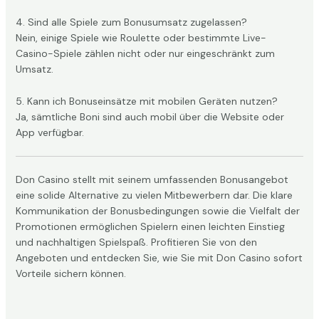
4. Sind alle Spiele zum Bonusumsatz zugelassen?
Nein, einige Spiele wie Roulette oder bestimmte Live-
Casino-Spiele zählen nicht oder nur eingeschränkt zum
Umsatz.
5. Kann ich Bonuseinsätze mit mobilen Geräten nutzen?
Ja, sämtliche Boni sind auch mobil über die Website oder
App verfügbar.
Don Casino stellt mit seinem umfassenden Bonusangebot
eine solide Alternative zu vielen Mitbewerbern dar. Die klare
Kommunikation der Bonusbedingungen sowie die Vielfalt der
Promotionen ermöglichen Spielern einen leichten Einstieg
und nachhaltigen Spielspaß. Profitieren Sie von den
Angeboten und entdecken Sie, wie Sie mit Don Casino sofort
Vorteile sichern können.