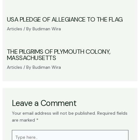
USA PLEDGE OF ALLEGIANCE TO THE FLAG
Articles
/ By
Budiman Wira
THE PILGRIMS OF PLYMOUTH COLONY,
MASSACHUSETTS
Articles
/ By
Budiman Wira
Leave a Comment
Your email address will not be published.
Required fields
are marked
*
Type