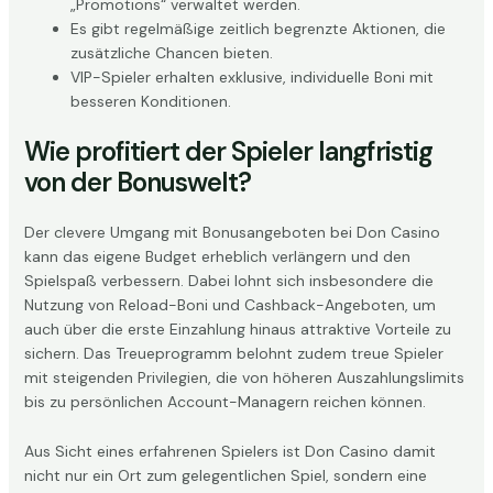
„Promotions“ verwaltet werden.
Es gibt regelmäßige zeitlich begrenzte Aktionen, die
zusätzliche Chancen bieten.
VIP-Spieler erhalten exklusive, individuelle Boni mit
besseren Konditionen.
Wie profitiert der Spieler langfristig
von der Bonuswelt?
Der clevere Umgang mit Bonusangeboten bei Don Casino
kann das eigene Budget erheblich verlängern und den
Spielspaß verbessern. Dabei lohnt sich insbesondere die
Nutzung von Reload-Boni und Cashback-Angeboten, um
auch über die erste Einzahlung hinaus attraktive Vorteile zu
sichern. Das Treueprogramm belohnt zudem treue Spieler
mit steigenden Privilegien, die von höheren Auszahlungslimits
bis zu persönlichen Account-Managern reichen können.
Aus Sicht eines erfahrenen Spielers ist Don Casino damit
nicht nur ein Ort zum gelegentlichen Spiel, sondern eine