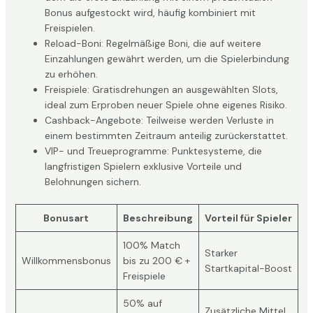
Bonus aufgestockt wird, häufig kombiniert mit
Freispielen.
Reload-Boni: Regelmäßige Boni, die auf weitere
Einzahlungen gewährt werden, um die Spielerbindung
zu erhöhen.
Freispiele: Gratisdrehungen an ausgewählten Slots,
ideal zum Erproben neuer Spiele ohne eigenes Risiko.
Cashback-Angebote: Teilweise werden Verluste in
einem bestimmten Zeitraum anteilig zurückerstattet.
VIP- und Treueprogramme: Punktesysteme, die
langfristigen Spielern exklusive Vorteile und
Belohnungen sichern.
Bonusart
Beschreibung
Vorteil für Spieler
100% Match
Starker
Willkommensbonus
bis zu 200 € +
Startkapital-Boost
Freispiele
50% auf
Zusätzliche Mittel