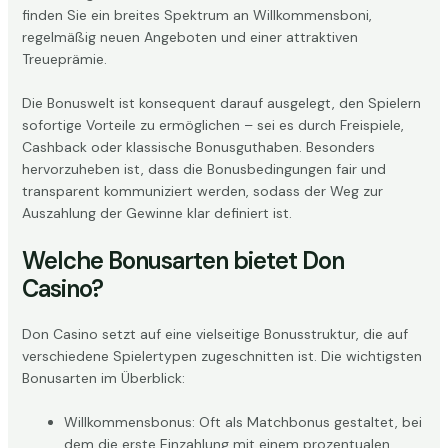
finden Sie ein breites Spektrum an Willkommensboni,
regelmäßig neuen Angeboten und einer attraktiven
Treueprämie.
Die Bonuswelt ist konsequent darauf ausgelegt, den Spielern
sofortige Vorteile zu ermöglichen – sei es durch Freispiele,
Cashback oder klassische Bonusguthaben. Besonders
hervorzuheben ist, dass die Bonusbedingungen fair und
transparent kommuniziert werden, sodass der Weg zur
Auszahlung der Gewinne klar definiert ist.
Welche Bonusarten bietet Don
Casino?
Don Casino setzt auf eine vielseitige Bonusstruktur, die auf
verschiedene Spielertypen zugeschnitten ist. Die wichtigsten
Bonusarten im Überblick:
Willkommensbonus: Oft als Matchbonus gestaltet, bei
dem die erste Einzahlung mit einem prozentualen