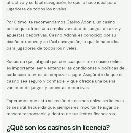
atractivo y su fácil navegación, lo que lo hace ideal para
jugadores de todos los niveles.
Por último, te recomendamos Casino Adonis, un casino
online que ofrece una amplia variedad de juegos de azar y
apuestas deportivas. Casino Adonis es conocido por su
diseño atractivo y su fácil navegación, lo que lo hace ideal
para jugadores de todos los niveles.
Recuerda que, al igual que con cualquier otro casino online,
es importante leer y entender las condiciones y políticas de
cada casino antes de empezar a jugar. Asegúrate de que el
casino sea seguro y confiable, y que ofrezca una buena
variedad de juegos y apuestas deportivas.
Esperamos que esta selección de casinos online sin licencia
te sea útil. Recuerda que, siempre es importante jugar de
manera responsable y dentro de tus límites financieros.
¿Qué son los casinos sin licencia?