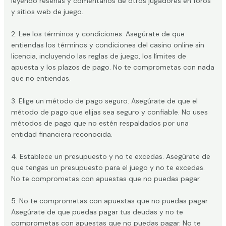
leyendo reseñas y comentarios de otros jugadores en foros
y sitios web de juego.
2. Lee los términos y condiciones. Asegúrate de que
entiendas los términos y condiciones del casino online sin
licencia, incluyendo las reglas de juego, los límites de
apuesta y los plazos de pago. No te comprometas con nada
que no entiendas.
3. Elige un método de pago seguro. Asegúrate de que el
método de pago que elijas sea seguro y confiable. No uses
métodos de pago que no estén respaldados por una
entidad financiera reconocida.
4. Establece un presupuesto y no te excedas. Asegúrate de
que tengas un presupuesto para el juego y no te excedas.
No te comprometas con apuestas que no puedas pagar.
5. No te comprometas con apuestas que no puedas pagar.
Asegúrate de que puedas pagar tus deudas y no te
comprometas con apuestas que no puedas pagar. No te