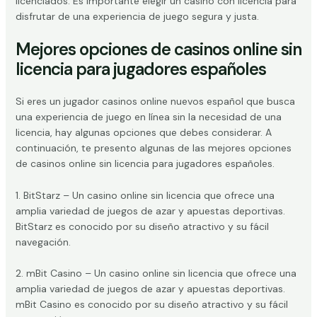
licenciados. Es importante elegir un casino con licencia para
disfrutar de una experiencia de juego segura y justa.
Mejores opciones de casinos online sin
licencia para jugadores españoles
Si eres un jugador
casinos online nuevos
español que busca
una experiencia de juego en línea sin la necesidad de una
licencia, hay algunas opciones que debes considerar. A
continuación, te presento algunas de las mejores opciones
de casinos online sin licencia para jugadores españoles.
1. BitStarz – Un casino online sin licencia que ofrece una
amplia variedad de juegos de azar y apuestas deportivas.
BitStarz es conocido por su diseño atractivo y su fácil
navegación.
2. mBit Casino – Un casino online sin licencia que ofrece una
amplia variedad de juegos de azar y apuestas deportivas.
mBit Casino es conocido por su diseño atractivo y su fácil